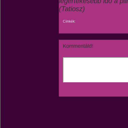
legértékesebb idő a pi
(Tatiosz)
Címkék:
Kommentáld!