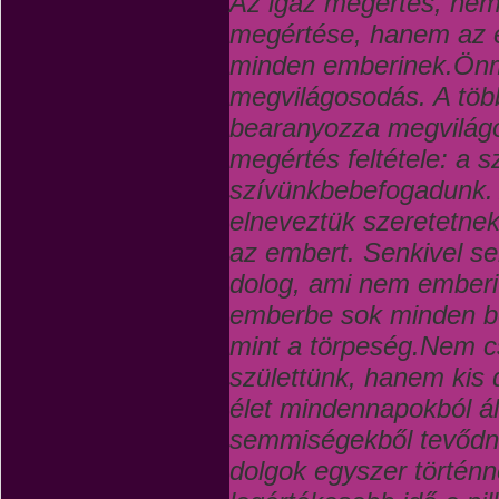
Az igaz megértés, nem 
megértése, hanem az e
minden emberinek.Ön
megvilágosodás. A töb
bearanyozza megvilágo
megértés feltétele: a s
szívünkbe
befogadunk.
elneveztük szeretetnek
az embert. Senkivel s
dolog, ami nem emberi
emberbe sok minden be
mint a törpeség.Nem c
születtünk, hanem kis 
élet mindennapokból ál
semmiségekből tevődne
dolgok egyszer történ