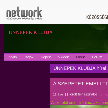
ÜNNEPEK KLUBJA
Nyitó
Tagok
Képek
Videók
Hírek
Fórum
ÜNNEPEK KLUBJA hírei
A SZERETET EMELI T
[Törölt felhasználó]
11 éve
|
|
0 ho
''A szeretet emeli trónjára az ember