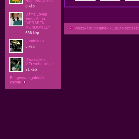
Hajni klubvezető
6 kép
Dáma Lovag
Erdős Anna
"VERSBEN
MONDOM EL"
VISSZA A(Z) ÜNNEPEK KLUBJA KÖZÖSS
686 kép
gondolatok
5 kép
Dvorzsákné
V.Erzsébet képei
21 kép
Böngéssz a galériák
között!