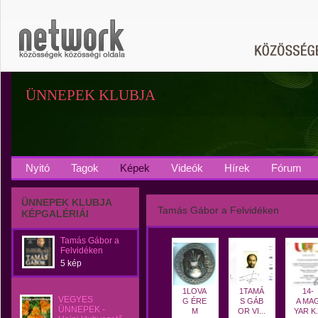
ÜNNEPEK KLUBJA
Nyitó
Tagok
Képek
Videók
Hírek
Fórum
ÜNNEPEK KLUBJA
Tamás Gábor a Felvidéken
KÉPGALÉRIÁI
Tamás Gábor a
Felvidéken
5 kép
1LOVA
1TAMÁ
14-
VEGYES
G ÉRE
S GÁB
A MA
ÜNNEPEK -
M
OR VI...
YAR K.