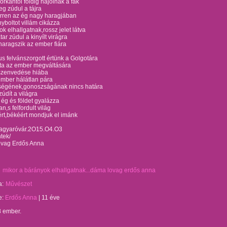
orkántól földig hajolnak a fák
eg zúdul a tájra
ren az ég nagy haragjában
yboltot villám cikázza
k elhallgatnak,rossz jelet látva
tar zúdul a kinyílt virágra
 haragszik az ember fiára
us felvánszorgott értünk a Golgotára
dta az ember megváltására
szenvedése hiába
ember hálátlan pára
ségének,gonoszságának nincs határa
údít a világra
ég és földet gyalázza
n,s felfordult világ
ért,békéért mondjuk el imánk
gyaróvár.2O15.O4.O3
tek/
vag Erdős Anna
mikor a bárányok elhallgatnak...dáma lovag erdős anna
a:
Művészet
te:
Erdős Anna
|
11 éve
8 ember.