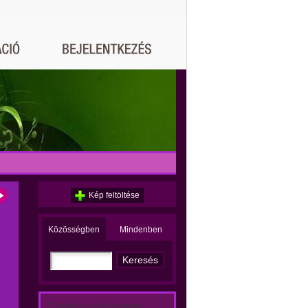
Kép feltöltése
Közösségben
Mindenben
Ez történt a közösségben: