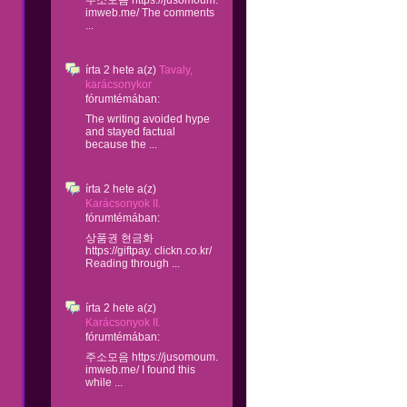
주소모음 https://jusomoum.
imweb.me/ The comments
...
írta
2 hete
a(z)
Tavaly,
karácsonykor
fórumtémában:
The writing avoided hype
and stayed factual
because the ...
írta
2 hete
a(z)
Karácsonyok II.
fórumtémában:
상품권 현금화
https://giftpay. clickn.co.kr/
Reading through ...
írta
2 hete
a(z)
Karácsonyok II.
fórumtémában:
주소모음 https://jusomoum.
imweb.me/ I found this
while ...