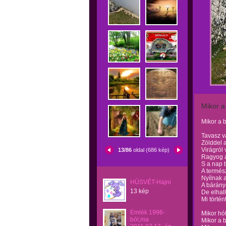
Mikor a
Mikor a 
Tavasz va
Zölddel a
Virágról
13/86
oldal (686 kép)
Ragyog a
S a nap b
A termés
Nyílnak a
HÚSVÉT-Hajni
A bárány
13 kép
De elhal
Mi történ
Emlék 1996-
Mikor hó
ból,ma
Mikor a b