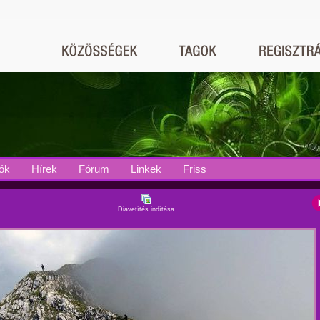
ók
Hírek
Fórum
Linkek
Friss
Diavetítés indítása