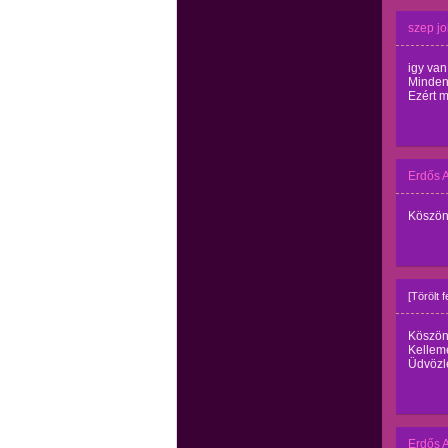
szep jol
igy va
Minden
Ezért m
Erdős 
Köszönö
[Törölt 
Köszön
Kellem
Üdvözle
Erdős 