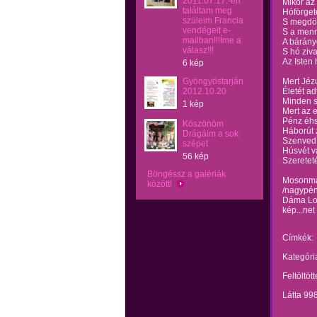
2011.07.17.-én
Mikor az 
találtam meg
Hóförget
szüleim Francia
S megdör
vendégeit e-
S a menn
mailban!!!Íme a
A bárányo
válasz!!!
S hó ziva
Az Isten
6 kép
Gyöngyöstarján
Mert Jéz
2012.10.20
Életét a
Minden 
1 kép
Mert az 
Pénz éh
Köszönöm
Háborút z
Drágáim a sok
Szenved 
szépet
Húsvét va
56 kép
Szeretet
Böngéssz a galériák
Mosonma
között!
/nagypén
Dáma Lo
kép...net
Címkék:
Kategóri
Feltöltöt
Látta 99