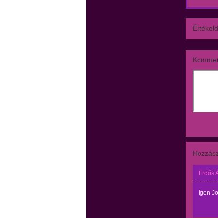
Értékeld
Kommen
Hozzász
Erdős 
Igen J