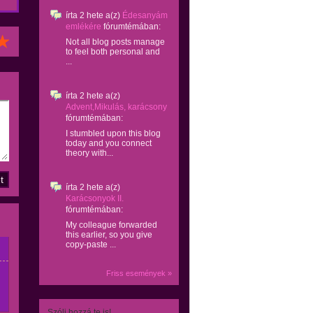
írta
2 hete
a(z)
Édesanyám
emlékére
fórumtémában:
Not all blog posts manage
to feel both personal and
...
írta
2 hete
a(z)
Advent,Mikulás, karácsony
fórumtémában:
I stumbled upon this blog
today and you connect
theory with...
írta
2 hete
a(z)
Karácsonyok II.
fórumtémában:
My colleague forwarded
this earlier, so you give
copy-paste ...
Friss események »
Szólj hozzá te is!