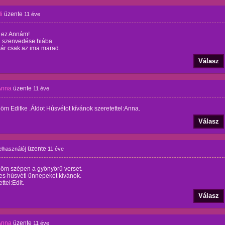
i
üzente
11 éve
n ez Annám!
 szenvedése hiába
ár csak az ima marad.
Válasz
Anna
üzente
11 éve
m Editke .Áldot Húsvétot kívánok szeretettel:Anna.
Válasz
üzente
felhasználó]
11 éve
öm szépen a gyönyörű verset.
es húsvéti ünnepeket kívánok.
ttel:Edit.
Válasz
Anna
üzente
11 éve