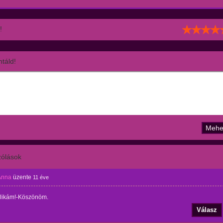
!
táld!
ólások
Anna
üzente
11 éve
olikám!-Köszönöm.
Válasz