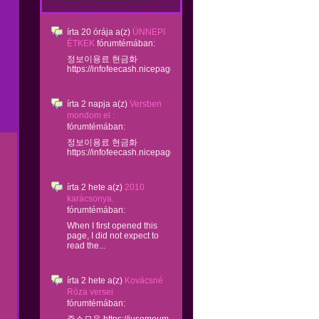
írta
20 órája
a(z)
ÜNNEPI
ÉTKEK
fórumtémában:
정보이용료 현금화
https://infofeecash.nicepage...
írta
2 napja
a(z)
Versben
mondom el :
fórumtémában:
정보이용료 현금화
https://infofeecash.nicepage...
írta
2 hete
a(z)
2010
karácsonya.
fórumtémában:
When I first opened this
page, I did not expect to
read the...
írta
2 hete
a(z)
Kovácsné
Róza versei
fórumtémában: