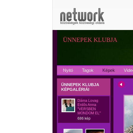
ÜNNEPEK KLUBJA
Nyitó
Tagok
Képek
Vide
ÜNNEPEK KLUBJA
KÉPGALÉRIÁI
Dáma Lovag
Erdős Anna
"VERSBEN
MONDOM EL"
686 kép