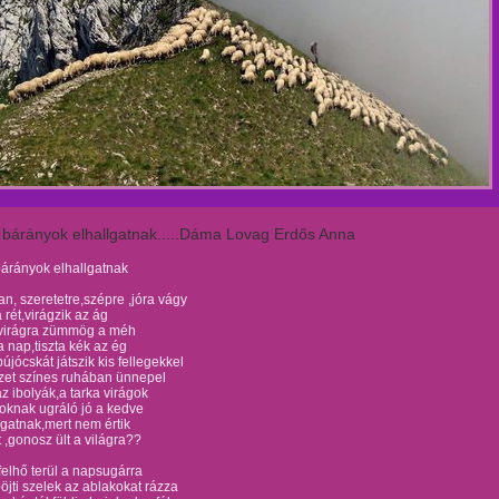
 bárányok elhallgatnak.....Dáma Lovag Erdős Anna
bárányok elhallgatnak
n, szeretetre,szépre ,jóra vágy
 rét,virágzik az ág
 virágra zümmög a méh
 nap,tiszta kék az ég
újócskát játszik kis fellegekkel
zet színes ruhában ünnepel
z ibolyák,a tarka virágok
oknak ugráló jó a kedve
lgatnak,mert nem értik
t ,gonosz ült a világra??
felhő terül a napsugárra
öjti szelek az ablakokat rázza