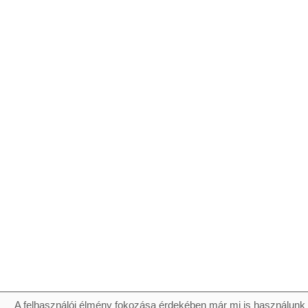
A felhasználói élmény fokozása érdekében már mi is használunk 