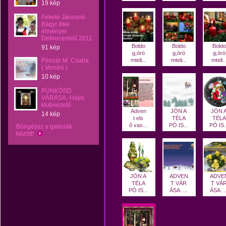
19 kép
Fekete Jánosné
Bágyi Ilike
élményei
Debrecenből.2011
Boldo
Boldo
Boldo
91 kép
g,örö
g,örö
g,örö
Pénzár M. Csaba
mteli...
mteli...
mteli..
( Versíró )
10 kép
PÜNKÖSD
VÁRÁSA.-Hajni
klubvezető
Adven
JÖN A
JÖN 
14 kép
t els
TÉLA
TÉLA
ő vas...
PÓ IS...
PÓ IS.
Böngéssz a galériák
között!
JÖN A
ADVEN
ADVE
TÉLA
T VÁR
T VÁ
PÓ IS...
ÁSA. ...
ÁSA. ..