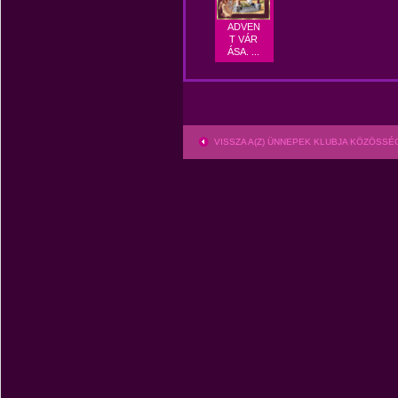
ADVEN
T VÁR
ÁSA. ...
VISSZA A(Z) ÜNNEPEK KLUBJA KÖZÖSS