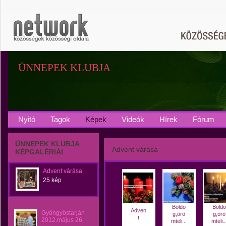
ÜNNEPEK KLUBJA
Nyitó
Tagok
Képek
Videók
Hírek
Fórum
ÜNNEPEK KLUBJA
Advent várása
KÉPGALÉRIÁI
Advent várása
25 kép
Boldo
Boldo
Adven
Gyöngyöstarján
g,örö
g,örö
t
2012.május 26
mteli...
mteli..