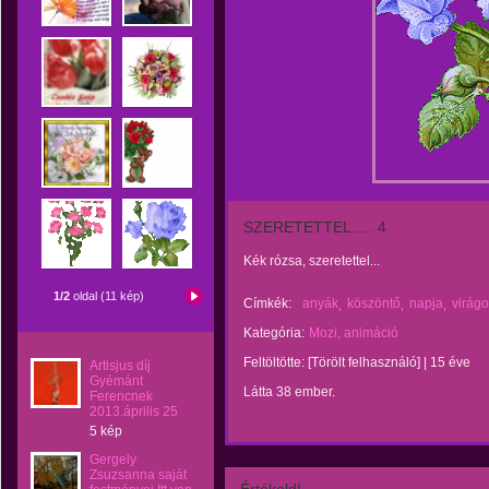
SZERETETTEL..... 4
Kék rózsa, szeretettel...
1/2
oldal (11 kép)
Címkék:
anyák
köszöntő
napja
virág
Kategória:
Mozi, animáció
Feltöltötte:
[Törölt felhasználó]
|
15 éve
Artisjus díj
Gyémánt
Látta 38 ember.
Ferencnek
2013.április 25
5 kép
Gergely
Zsuzsanna saját