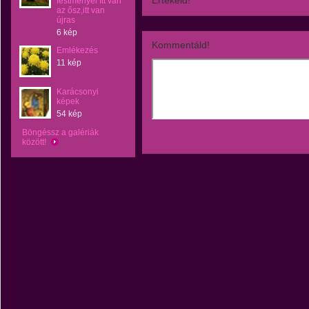
Értékeld!
festményei Itt van
az ősz,itt van
újras
6 kép
Kommentáld!
Emlékezés
11 kép
Karácsonyi
képek
54 kép
Böngéssz a galériák
között!