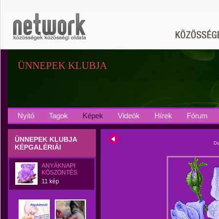
ÜNNEPEK KLUBJA
Nyitó
Tagok
Képek
Videók
Hírek
Fórum
ÜNNEPEK KLUBJA
Di
KÉPGALÉRIÁI
ANYÁKNAPI
KÖSZÖNTÉS
11 kép