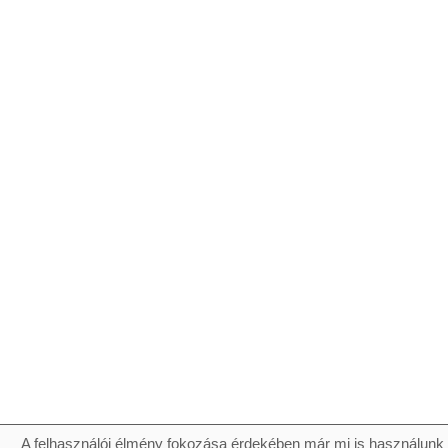
A felhasználói élmény fokozása érdekében már mi is használunk 