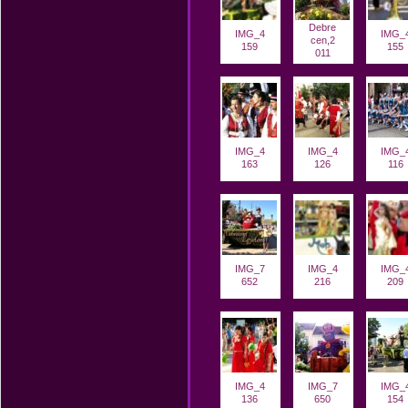
Debre
IMG_4
IMG_
cen,2
159
155
011
IMG_4
IMG_4
IMG_
163
126
116
IMG_7
IMG_4
IMG_
652
216
209
IMG_4
IMG_7
IMG_
136
650
154