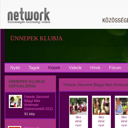
ÜNNEPEK KLUBJA
Nyitó
Tagok
Képek
Videók
Hírek
Fórum
ÜNNEPEK KLUBJA
Fekete Jánosné Bágyi Ilike élmény
KÉPGALÉRIÁI
Fekete Jánosné
Bágyi Ilike
élményei
Debrecenből.2011
91 kép
Ilike
Ilike
Ilike
élmé
élmé
élmé
nyei
nyei
nyei