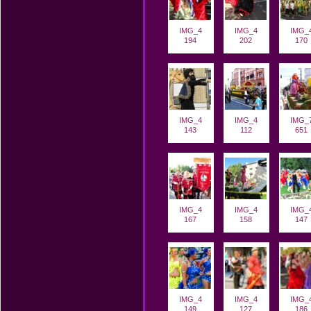
IMG_4
IMG_4
IMG_
194
202
170
IMG_4
IMG_4
IMG_
143
112
651
IMG_4
IMG_4
IMG_
167
158
147
IMG_4
IMG_4
IMG_
149
127
186