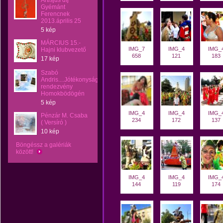
Artisjus díj
Gyémánt
Ferencnek
2013.április 25
5 kép
MÁRCIUS 15.-
IMG_7
IMG_4
IMG_
Hajni klubvezető
658
121
183
17 kép
Szabó
Andris....Jótékonysági
rendezvény
Homokbödögén
5 kép
IMG_4
IMG_4
IMG_
Pénzár M. Csaba
234
172
137
( Versíró )
10 kép
Böngéssz a galériák
között!
IMG_4
IMG_4
IMG_
144
119
174