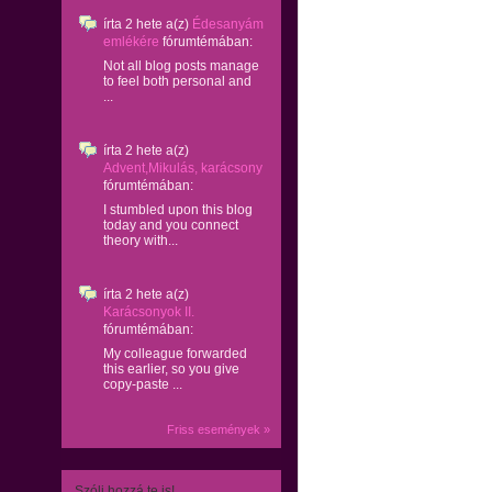
írta
2 hete
a(z)
Édesanyám
emlékére
fórumtémában:
Not all blog posts manage
to feel both personal and
...
írta
2 hete
a(z)
Advent,Mikulás, karácsony
fórumtémában:
I stumbled upon this blog
today and you connect
theory with...
írta
2 hete
a(z)
Karácsonyok II.
fórumtémában:
My colleague forwarded
this earlier, so you give
copy-paste ...
Friss események »
Szólj hozzá te is!