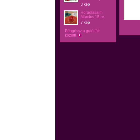
3 kép
Horgolásaim
Március 15-re
7 kép
Böngéssz a galériák
között!