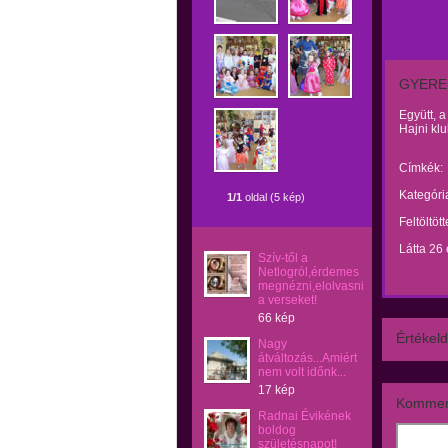
GYERE
Együtt, a
Hajni kl
Címkék:
Kategóri
1/1
oldal (5 kép)
Feltöltöt
Látta 26
Szív-től a
Netlogról,érdemes
megnézni,elolvasni
a verseket!
66 kép
Értékeld
Nagy
átváltozás...Amiért
nem volt időnk...
17 kép
Kommen
Radnai Évikének
boldog
születésnapot!