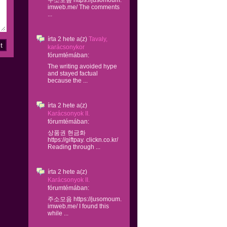
주소모음 https://jusomoum.
imweb.me/ The comments
...
írta
2 hete
a(z)
Tavaly,
karácsonykor
fórumtémában:
The writing avoided hype
and stayed factual
because the ...
írta
2 hete
a(z)
Karácsonyok II.
fórumtémában:
상품권 현금화
https://giftpay. clickn.co.kr/
Reading through ...
írta
2 hete
a(z)
Karácsonyok II.
fórumtémában:
주소모음 https://jusomoum.
imweb.me/ I found this
while ...