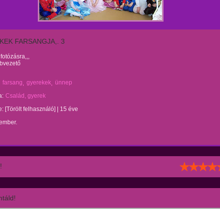
KEK FARSANGJA,. 3
 fotózásra,,,
ubvezető
farsang
gyerekek
ünnep
a:
Család, gyerek
te:
[Törölt felhasználó]
|
15 éve
 ember.
!
táld!