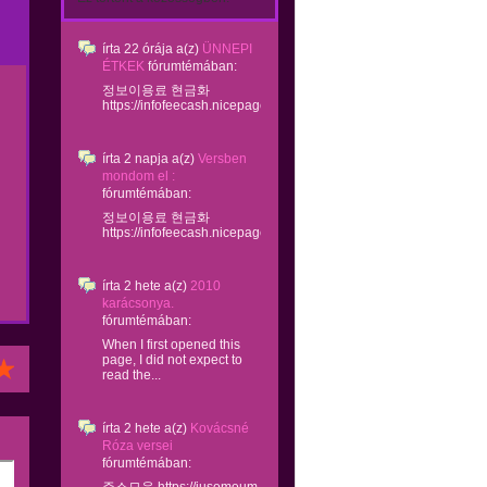
írta
22 órája
a(z)
ÜNNEPI
ÉTKEK
fórumtémában:
정보이용료 현금화
https://infofeecash.nicepage...
írta
2 napja
a(z)
Versben
mondom el :
fórumtémában:
정보이용료 현금화
https://infofeecash.nicepage...
írta
2 hete
a(z)
2010
karácsonya.
fórumtémában:
When I first opened this
page, I did not expect to
read the...
írta
2 hete
a(z)
Kovácsné
Róza versei
fórumtémában: