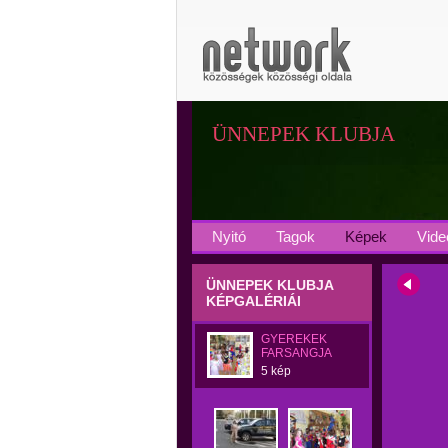
ÜNNEPEK KLUBJA
Nyitó
Tagok
Képek
Vide
ÜNNEPEK KLUBJA
KÉPGALÉRIÁI
GYEREKEK
FARSANGJA
5 kép