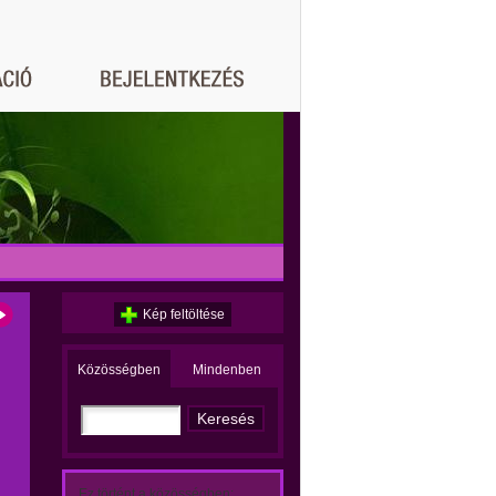
Kép feltöltése
Közösségben
Mindenben
Ez történt a közösségben: