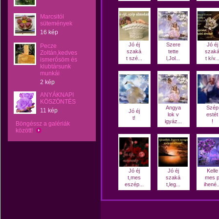
Marcsitól
sütemények
16 kép
Jó éj
Szere
Jó éj
Pecze
szaká
tette
szak
Zoltán,kedves
t szé...
l,Jol...
t kív..
ismerősöm és
klubtársunk
munkái
2 kép
ANYÁKNAPI
KÖSZÖNTÉS
Angya
Szép
11 kép
Jó éj
lok v
estét
t!
igyáz...
!
Böngéssz a galériák
között!
Jó éj
Jó éj
Kelle
t,mes
szaká
mes 
eszép...
t,leg...
ihené..