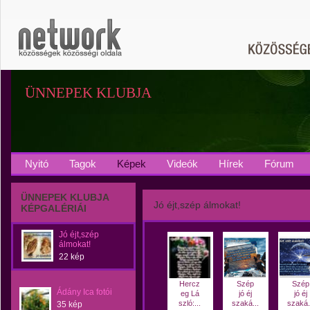
ÜNNEPEK KLUBJA
Nyitó
Tagok
Képek
Videók
Hírek
Fórum
ÜNNEPEK KLUBJA
Jó éjt,szép álmokat!
KÉPGALÉRIÁI
Jó éjt,szép
álmokat!
22 kép
Hercz
Szép
Szép
Ádány Ica fotói
eg Lá
jó éj
jó éj
szló:...
szaká...
szaká.
35 kép