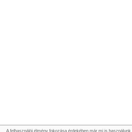
A felhasználói élmény fokozása érdekében már mi is használunk 