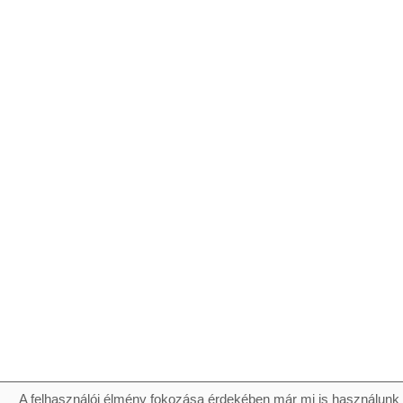
A felhasználói élmény fokozása érdekében már mi is használunk 