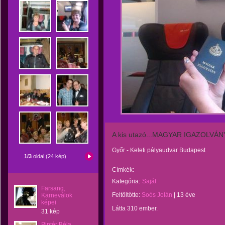
A kis utazó...MAGYAR IGAZOLV
Győr - Keleti pályaudvar Budapest
1/3
oldal (24 kép)
Címkék:
Kategória:
Saját
Farsang,
Feltöltötte:
Soós Jolán
|
13 éve
Karneválok
képei
Látta 310 ember.
31 kép
Pintér Béla