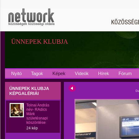
ÜNNEPEK KLUBJA
Nyitó
Tagok
Képek
Videók
Hírek
Fórum
ÜNNEPEK KLUBJA
Di
KÉPGALÉRIÁI
Tolnai András
név- RAdics
Márk
születésnapi
köszöntése
24 kép