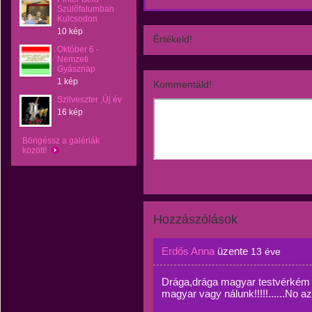
Szülőfalumban
Kulcsodon
10 kép
Értékeld!
Október 6 -
Nemzeti
Gyásznap
1 kép
Kommentáld!
Szilveszter ,Új év
16 kép
Böngéssz a galériák
között!
Hozzászólások
Erdős Anna
üzente
13 éve
Drága,drága magyar testvérkém !
magyar vagy nálunk!!!!!......No az