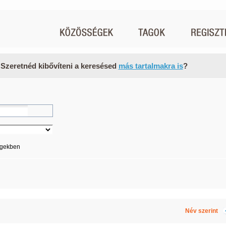
 Szeretnéd kibővíteni a keresésed
más tartalmakra is
?
égekben
Név szerint