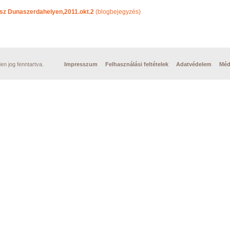
lesz Dunaszerdahelyen,2011.okt.2
(blogbejegyzés)
n jog fenntartva.
Impresszum
Felhasználási feltételek
Adatvédelem
Méd