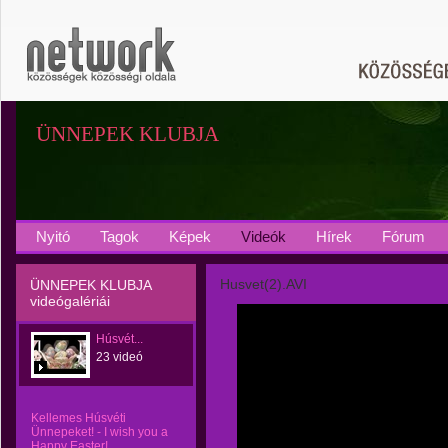
ÜNNEPEK KLUBJA
Nyitó
Tagok
Képek
Videók
Hírek
Fórum
Husvet(2).AVI
ÜNNEPEK KLUBJA
videógalériái
Húsvét...
23 videó
Kellemes Húsvéti
Ünnepeket! - I wish you a
Happy Easter!