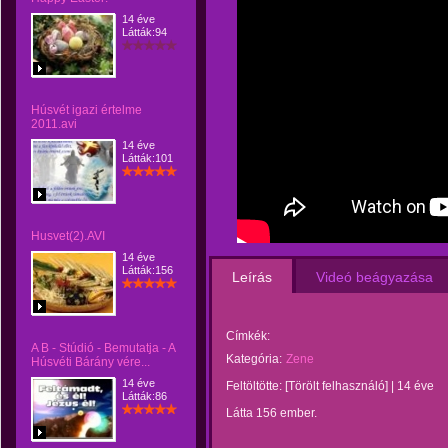
14 éve
Látták:94
Húsvét igazi értelme
2011.avi
14 éve
Látták:101
Husvet(2).AVI
14 éve
Látták:156
Leírás
Videó beágyazása
Címkék:
A B - Stúdió - Bemutatja - A
Kategória:
Zene
Húsvéti Bárány vére...
14 éve
Feltöltötte:
[Törölt felhasználó]
|
14 éve
Látták:86
Látta 156 ember.