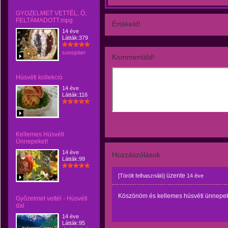
GYOZELMET VETTÉL, Ó,
FELTÁMADOTT.mpg
Értékeld!
14 éve
Látták:379
soosjolan
Kommentáld!
Húsvéti kollekció
14 éve
Látták:116
Kellemes Húsvéti
Ünnepeket!
14 éve
Hozzászólások
Látták:99
üzente
[Törölt felhasználó]
14 éve
Köszönöm és kellemes húsvéti ünnepeke
Győzelmet vettél - Húsvéti
dal
14 éve
Látták:95