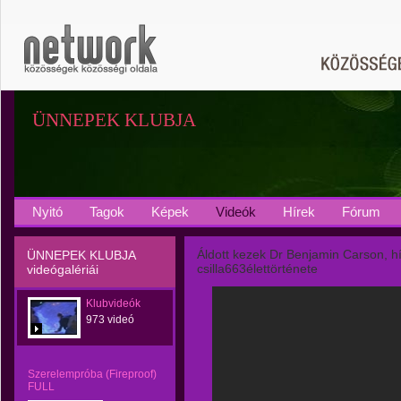
ÜNNEPEK KLUBJA
Nyitó
Tagok
Képek
Videók
Hírek
Fórum
Áldott kezek Dr Benjamin Carson, h
ÜNNEPEK KLUBJA
csilla663élettörténete
videógalériái
Klubvideók
973 videó
Szerelempróba (Fireproof)
FULL