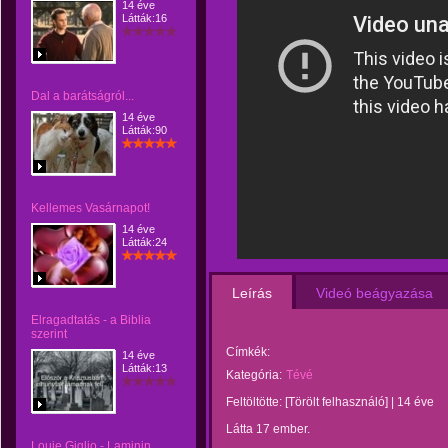
14 éve
Látták:16
Dal a barátságról...
14 éve
Látták:90
Kellemes Vasárnapot!
14 éve
Látták:24
Leírás
Videó beágyazása
Elragadtatás - a Biblia
szerint
Címkék:
14 éve
Látták:13
Kategória:
Tévé
Feltöltötte:
[Törölt felhasználó]
|
14 éve
Látta 17 ember.
Louie Giglio - Laminin