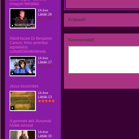
(magyar felirattal)
14 éve
Látták:26
Értékeld!
Áldott kezek Dr Benjamin
Kommentáld!
Carson, híres amerikai
agysebész
csilla663élettörténete
14 éve
Látták:17
Jézus köszöntlek
14 éve
Látták:13
A gyermek akit Jézusnak
hívtak sorozat
14 éve
Látták:15