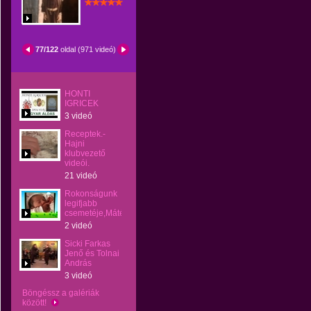
77/122
oldal (971 videó)
HONTI
IGRICEK
3 videó
Receptek.-
Hajni
klubvezető
videói.
21 videó
Rokonságunk
legifjabb
csemetéje,Máté
2 videó
Sicki Farkas
Jenő és Tolnai
András
3 videó
Böngéssz a galériák
között!