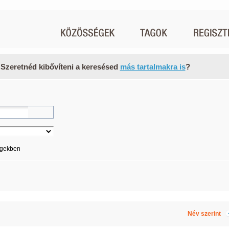
 Szeretnéd kibővíteni a keresésed
más tartalmakra is
?
égekben
Név szerint