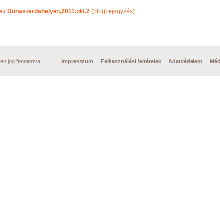
lesz Dunaszerdahelyen,2011.okt.2
(blogbejegyzés)
n jog fenntartva.
Impresszum
Felhasználási feltételek
Adatvédelem
Méd