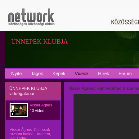
ÜNNEPEK KLUBJA
Nyitó
Tagok
Képek
Videók
Hírek
Fórum
Visser Ágnes: Rámvetetted a szem
ÜNNEPEK KLUBJA
videógalériái
Visser Ágnes
13 videó
Visser Ágnes: Csitt csak
rózsám hallod, Haarlem,
Hollandia,