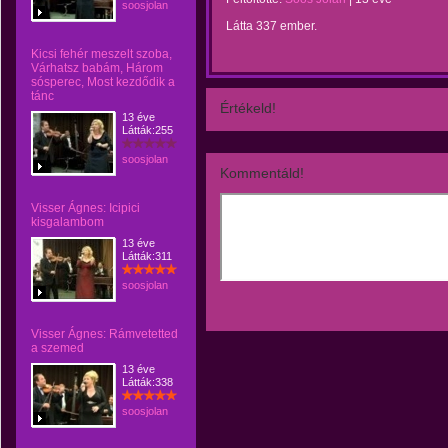
soosjolan
Látta 337 ember.
Kicsi fehér meszelt szoba,
Várhatsz babám, Három
sósperec, Most kezdődik a
tánc
Értékeld!
13 éve
Látták:255
soosjolan
Kommentáld!
Visser Ágnes: Icipici
kisgalambom
13 éve
Látták:311
soosjolan
Visser Ágnes: Rámvetetted
a szemed
13 éve
Látták:338
soosjolan