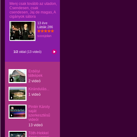
Menj csak tovább az utadon,
Csendesen, csak
csendesen, Jaj de magas, A
cigányok sátora
13 éve
Látták:286
soosjolan
1/2
oldal (13 videó)
Erdélyi
látképek
2 videó
Kirándulás...
1 videó
Pintér Károly
saját
szerkesztésű
videói
13 videó
Tóth-Hekkel