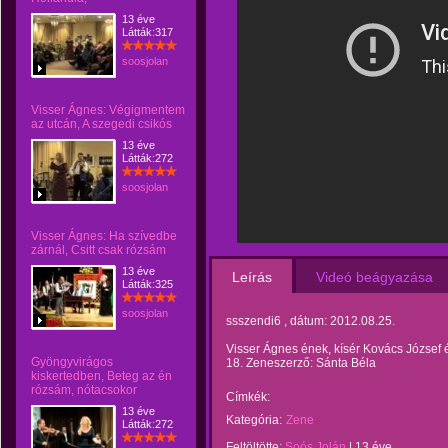
13 éve
Látták:317
soosjolan
Visser Ágnes: Végigmentem
az utcán, A szegedi csikós
13 éve
Látták:272
soosjolan
Visser Ágnes: Ha szívedbe
zárnál, Csitt csak rózsám
13 éve
Leírás
Videó beágyazása
Látták:325
soosjolan
ssszendi6 , dátum: 2012.08.25.
Visser Ágnes ének, kísér Kovács József 
Gyöngyvirágos
18. Zeneszerző: Sánta Béla
kiskertedben, Beteg az én
rózsám, nótacsokor
Címkék:
13 éve
Kategória:
Zene
Látták:272
Feltöltötte:
Soós Jolán
|
13 éve