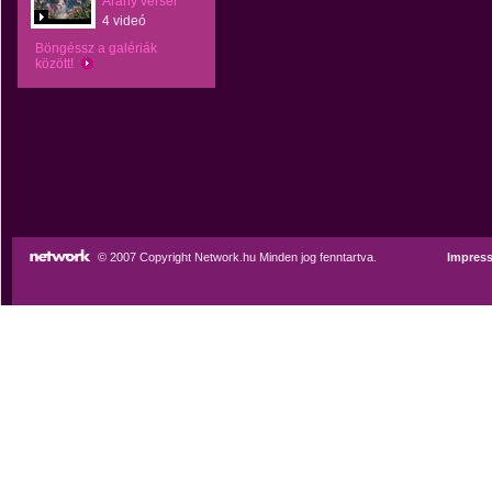
Arany versei
4 videó
Böngéssz a galériák
között!
© 2007 Copyright Network.hu Minden jog fenntartva.
Impres