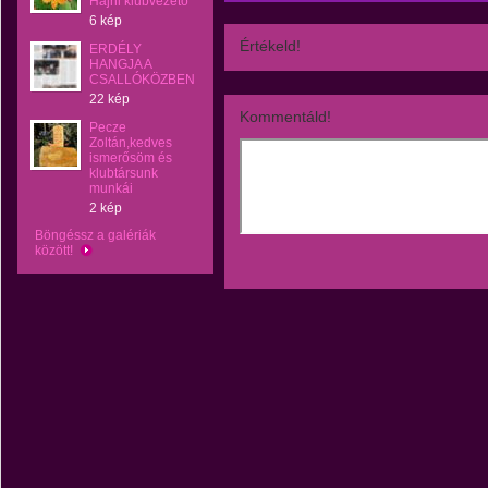
Hajni klubvezető
6 kép
Értékeld!
ERDÉLY
HANGJA A
CSALLÓKÖZBEN
22 kép
Kommentáld!
Pecze
Zoltán,kedves
ismerősöm és
klubtársunk
munkái
2 kép
Böngéssz a galériák
között!