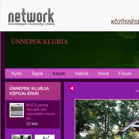
ÜNNEPEK KLUBJA
Nyitó
Tagok
Képek
Videók
Hírek
Fórum
ÜNNEPEK KLUBJA
Di
KÉPGALÉRIÁI
BÚCS,ahova
Annánk sok
szeretettel vissza
jár...
32 kép