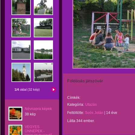
Földásás játszóvár
1/4
oldal (32 kép)
Címkék:
Kategória:
Utazás
Névnapra képek
Feltöltötte:
Soós Jolán
|
14 éve
38 kép
Látta 344 ember.
VEGYES
ÜNNEPEK -