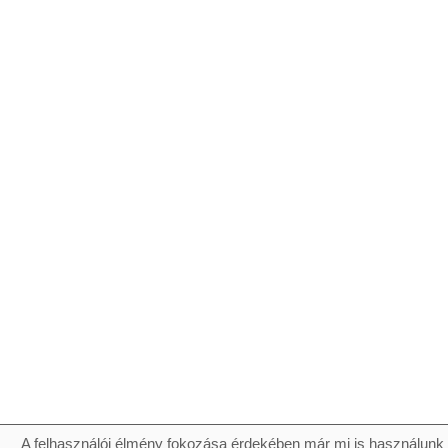
A felhasználói élmény fokozása érdekében már mi is használunk 