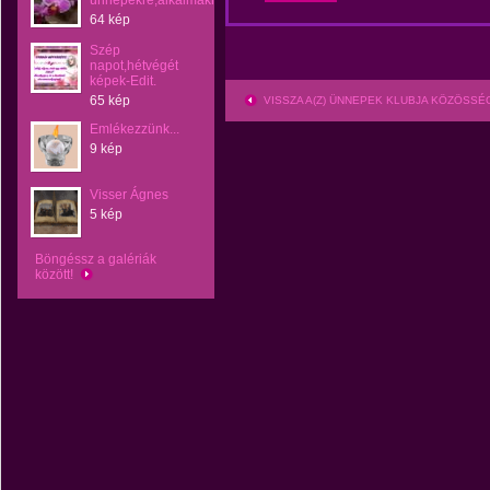
ünnepekre,alkalmakra
64 kép
Szép
napot,hétvégét
képek-Edit.
65 kép
VISSZA A(Z) ÜNNEPEK KLUBJA KÖZÖSS
Emlékezzünk...
9 kép
Visser Ágnes
5 kép
Böngéssz a galériák
között!