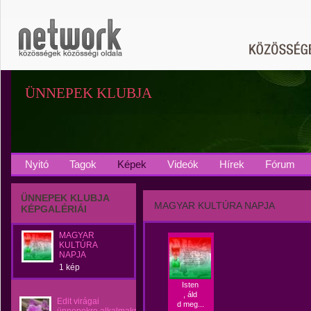
ÜNNEPEK KLUBJA
Nyitó
Tagok
Képek
Videók
Hírek
Fórum
ÜNNEPEK KLUBJA
MAGYAR KULTÚRA NAPJA
KÉPGALÉRIÁI
MAGYAR
KULTÚRA
NAPJA
1 kép
Isten
, áld
Edit virágai
d meg...