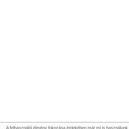
A felhasználói élmény fokozása érdekében már mi is használunk 