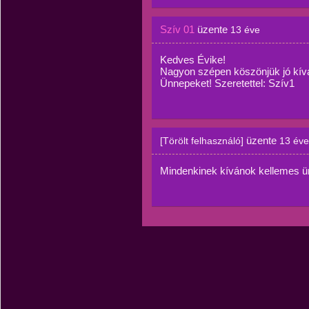
Szív 01
üzente
13 éve
Kedves Évike!
Nagyon szépen köszönjük jó kív
Ünnepeket! Szeretettel: Szív1
üzente
[Törölt felhasználó]
13 éve
Mindenkinek kívánok kellemes ü