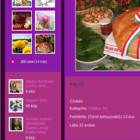
2/2
oldal (14 kép)
Takács Eszterért
aug.20.
szólt a zene...
5 kép
Legyen szép ...
Címkék:
48 kép
Kategória:
Politika, hír
Feltöltötte:
[Törölt felhasználó]
|
13 éve
Annától kedves
ajándékaim
Látta 33 ember.
/Dáma Lovag
Erdős Anna/
9 kép