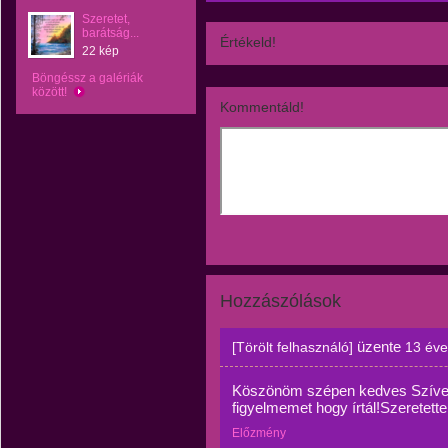
Szeretet,
barátság...
Értékeld!
22 kép
Böngéssz a galériák
között!
Kommentáld!
Hozzászólások
üzente
[Törölt felhasználó]
13 éve
Köszönöm szépen kedves Szívec
figyelmemet hogy írtál!Szeretette
Előzmény