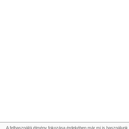
A felhasználói élmény fokozása érdekében már mi is használunk 