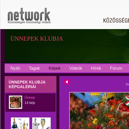
ÜNNEPEK KLUBJA
Nyitó
Tagok
Képek
Videók
Hírek
Fórum
ÜNNEPEK KLUBJA
Di
KÉPGALÉRIÁI
Ünnep
14 kép