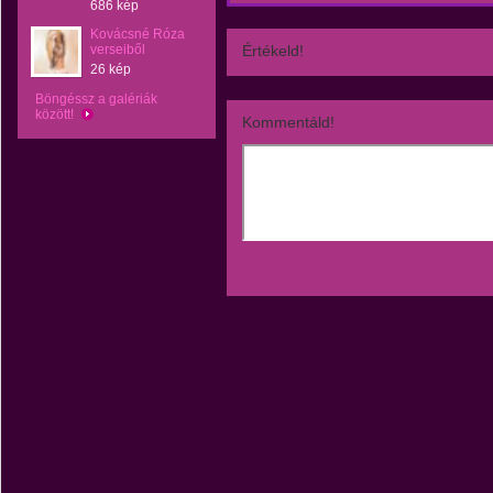
686 kép
Kovácsné Róza
verseiből
Értékeld!
26 kép
Böngéssz a galériák
között!
Kommentáld!