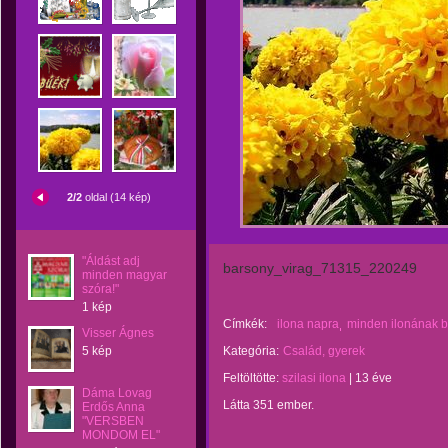
2/2
oldal (14 kép)
"Áldást adj
barsony_virag_71315_220249
minden magyar
szóra!"
1 kép
Címkék:
ilona napra
minden ilonának b
Visser Ágnes
5 kép
Kategória:
Család, gyerek
Feltöltötte:
szilasi ilona
|
13 éve
Dáma Lovag
Látta 351 ember.
Erdős Anna
"VERSBEN
MONDOM EL"