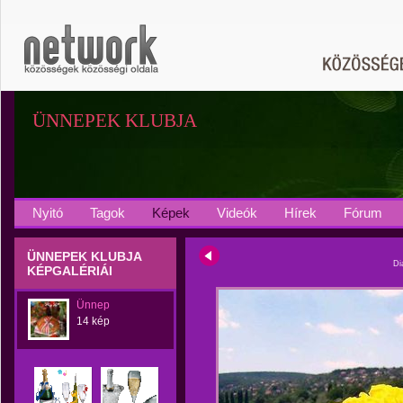
ÜNNEPEK KLUBJA
Nyitó
Tagok
Képek
Videók
Hírek
Fórum
ÜNNEPEK KLUBJA
Di
KÉPGALÉRIÁI
Ünnep
14 kép