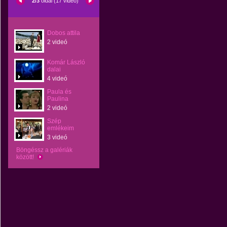
2/3
oldal (17 videó)
Dobos attila
2 videó
Komár László
dalai
4 videó
Paula és
Paulina
2 videó
Szép
emlékeim
3 videó
Böngéssz a galériák
között!