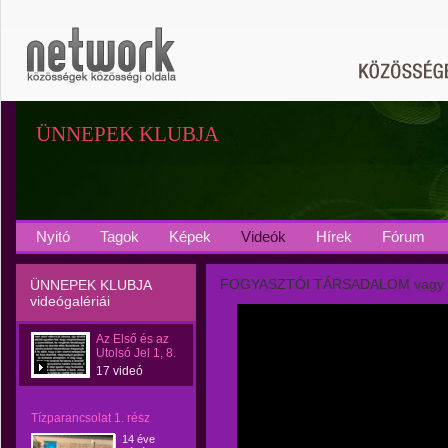
ÜNNEPEK KLUBJA
Nyitó
Tagok
Képek
Videók
Hírek
Fórum
FOGYASZTÓI TÁRSADALOM vagy
ÜNNEPEK KLUBJA
videógalériái
Az Első és az
Utolsó Jel 1, 8.
17 videó
Tízparancsolat 1. rész
14 éve