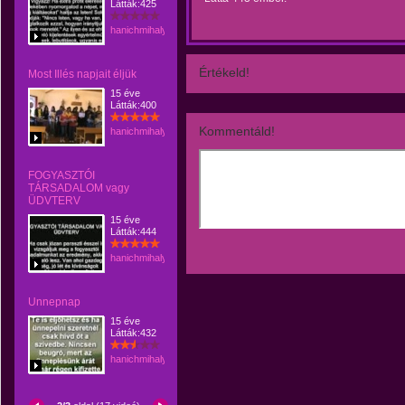
Látták:425
hanichmihalyattila
Értékeld!
Most Illés napjait éljük
15 éve
Látták:400
Kommentáld!
hanichmihalyattila
FOGYASZTÓI
TÁRSADALOM vagy
ÜDVTERV
15 éve
Látták:444
hanichmihalyattila
Unnepnap
15 éve
Látták:432
hanichmihalyattila