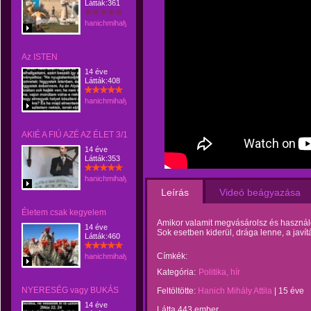
Látták:361
hanichmihalyattila
Az ISTEN
14 éve
Látták:408
hanichmihalyattila
AKIÉ A FIÚ AZÉ AZ ÉLET 3/1
14 éve
Látták:353
hanichmihalyattila
Leírás
Videó beágyazása
Életem csak kegyelem
Amikor valamit megvásárolsz és használo
14 éve
Sok esetben kiderül, drága lenne, a javí
Látták:460
Címkék:
hanichmihalyattila
Kategória:
Politika, hír
NYERESÉG vagy BUKÁS
Feltöltötte:
Hanich Mihály Attila
|
15 éve
14 éve
Látta 443 ember.