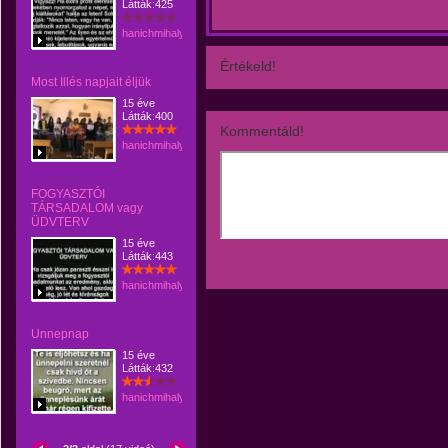
Látták:425
hanichmihalyattila
Értékeld!
Most Illés napjait éljük
15 éve
Látták:400
Kommentáld!
hanichmihalyattila
FOGYASZTÓI
TÁRSADALOM vagy
ÜDVTERV
15 éve
Látták:443
hanichmihalyattila
Unnepnap
15 éve
Látták:432
hanichmihalyattila