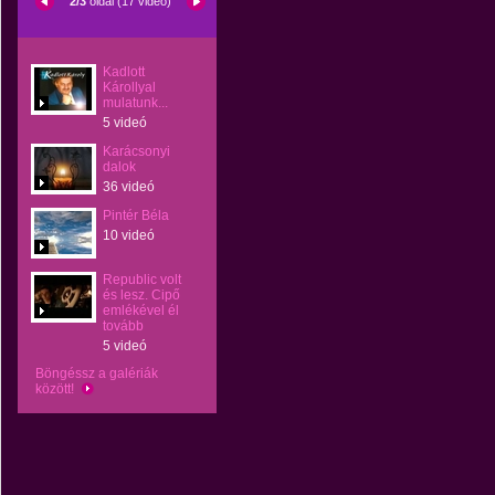
2/3
oldal (17 videó)
Kadlott
Károllyal
mulatunk...
5 videó
Karácsonyi
dalok
36 videó
Pintér Béla
10 videó
Republic volt
és lesz. Cipő
emlékével él
tovább
5 videó
Böngéssz a galériák
között!