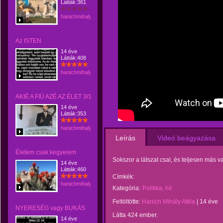
Látták:361
hanichmihalyattila
Az ISTEN
14 éve
Látták:408
hanichmihalyattila
AKIÉ A FIÚ AZÉ AZ ÉLET 3/1
14 éve
Látták:353
hanichmihalyattila
Leírás
Videó beágyazása
Életem csak kegyelem
Sokszor a látszat csal, és teljesen más v
14 éve
Látták:460
Címkék:
hanichmihalyattila
Kategória:
Politika, hír
Feltöltötte:
Hanich Mihály Attila
|
14 éve
NYERESÉG vagy BUKÁS
Látta 424 ember.
14 éve