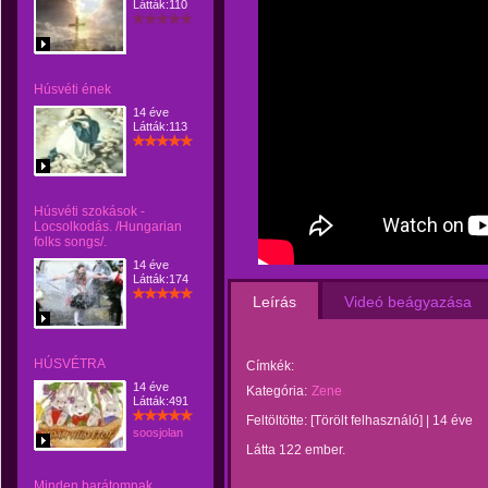
Látták:110
Húsvéti ének
14 éve
Látták:113
Húsvéti szokások -
Locsolkodás. /Hungarian
folks songs/.
14 éve
Látták:174
Leírás
Videó beágyazása
HÚSVÉTRA
Címkék:
14 éve
Kategória:
Zene
Látták:491
Feltöltötte:
[Törölt felhasználó]
|
14 éve
soosjolan
Látta 122 ember.
Minden barátomnak