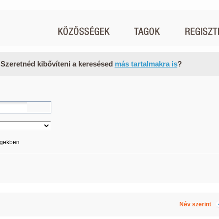
 Szeretnéd kibővíteni a keresésed
más tartalmakra is
?
égekben
Név szerint