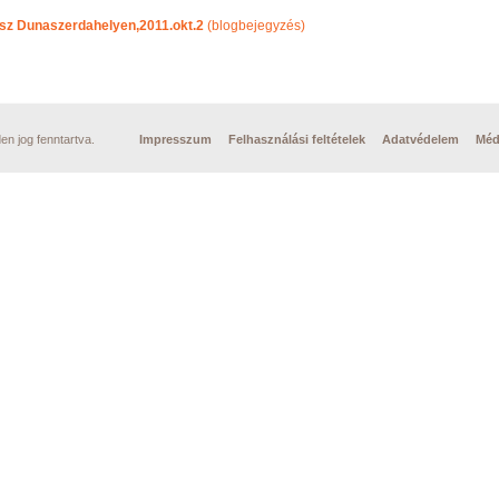
lesz Dunaszerdahelyen,2011.okt.2
(blogbejegyzés)
n jog fenntartva.
Impresszum
Felhasználási feltételek
Adatvédelem
Méd