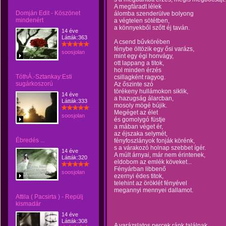
A megfáradt lélek
Domján Edit - Köszönet
álomba szenderülve bolyong
mindenért
a végtelen sötétben,
a könnyekből szőtt éj taván.
14 éve
Látták:363
A csend bűvkörében
fénybe öltözik egy ősi varázs,
soosjolan
mint egy égi honvágy,
ott lappang a titok,
hol minden érzés
TóthÁ.-Sztankay:Esti
csillagként ragyog.
sugárkoszorú
Az őszinte szó
törékeny hullámokon siklik,
14 éve
a hazugság álarcban,
Látták:333
mosoly mögé bújik.
Megéget az élet
soosjolan
és gomolygó füstje
a mában véget ér,
az éjszaka selymét,
Ébredés ...
fényfoszlányok fonják körénk,
s a várakozó holnap szebbet ígér.
14 éve
A múlt árnyai, már nem érintenek,
Látták:320
eldobom az emlék köveket...
Fényárban libbenő
soosjolan
ezernyi édes titok,
telehint az öröklét fényével
megannyi mennyei dallamot.
Attila ( Pacsirta ) - Repülj
kismadár
14 éve
Látták:308
A varázslatos percek ránk találnak,