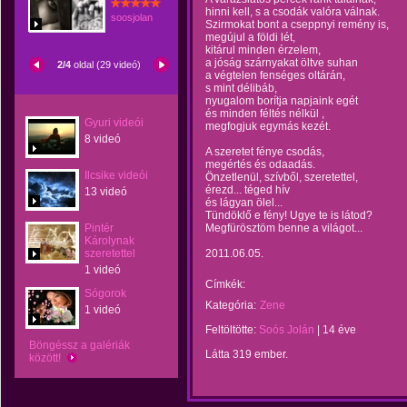
hinni kell, s a csodák valóra válnak.
soosjolan
Szirmokat bont a cseppnyi remény is,
megújul a földi lét,
kitárul minden érzelem,
a jóság szárnyakat öltve suhan
2/4
oldal (29 videó)
a végtelen fenséges oltárán,
s mint délibáb,
nyugalom borítja napjaink egét
és minden féltés nélkül ,
Gyuri videói
megfogjuk egymás kezét.
8 videó
A szeretet fénye csodás,
megértés és odaadás.
Ilcsike videói
Önzetlenül, szívből, szeretettel,
érezd... téged hív
13 videó
és lágyan ölel...
Tündöklő e fény! Ugye te is látod?
Pintér
Megfürösztöm benne a világot...
Károlynak
szeretettel
2011.06.05.
1 videó
Címkék:
Sógorok
Kategória:
Zene
1 videó
Feltöltötte:
Soós Jolán
|
14 éve
Böngéssz a galériák
Látta 319 ember.
között!