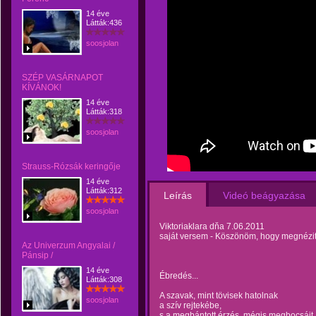
14 éve
Látták:436
soosjolan
SZÉP VASÁRNAPOT
KÍVÁNOK!
14 éve
Látták:318
soosjolan
Strauss-Rózsák keringője
14 éve
Látták:312
Leírás
Videó beágyazása
soosjolan
Viktoriaklara dňa 7.06.2011
saját versem - Köszönöm, hogy megnézit
Az Univerzum Angyalai /
Pánsip /
14 éve
Ébredés...
Látták:308
A szavak, mint tövisek hatolnak
soosjolan
a szív rejtekébe,
s a megbántott érzés, mégis megbocsájt.