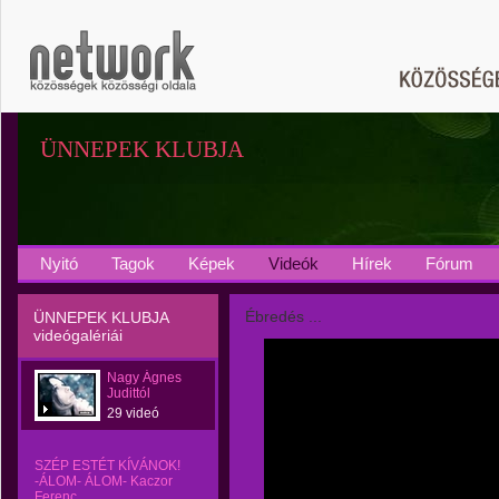
ÜNNEPEK KLUBJA
Nyitó
Tagok
Képek
Videók
Hírek
Fórum
Ébredés ...
ÜNNEPEK KLUBJA
videógalériái
Nagy Ágnes
Judittól
29 videó
SZÉP ESTÉT KÍVÁNOK!
-ÁLOM- ÁLOM- Kaczor
Ferenc