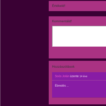
Értékeld!
Kommentáld!
Hozzászólások
Soós Jolán
üzente
14 éve
Ébredés ...