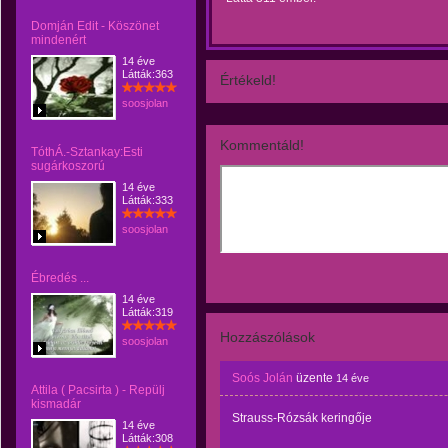
Domján Edit - Köszönet
mindenért
14 éve
Látták:363
Értékeld!
soosjolan
Kommentáld!
TóthÁ.-Sztankay:Esti
sugárkoszorú
14 éve
Látták:333
soosjolan
Ébredés ...
14 éve
Látták:319
Hozzászólások
soosjolan
Soós Jolán
üzente
14 éve
Attila ( Pacsirta ) - Repülj
kismadár
Strauss-Rózsák keringője
14 éve
Látták:308