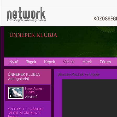
ÜNNEPEK KLUBJA
Nyitó
Tagok
Képek
Videók
Hírek
Fórum
Strauss-Rózsák keringője
ÜNNEPEK KLUBJA
videógalériái
Nagy Ágnes
Judittól
29 videó
SZÉP ESTÉT KÍVÁNOK!
-ÁLOM- ÁLOM- Kaczor
Ferenc