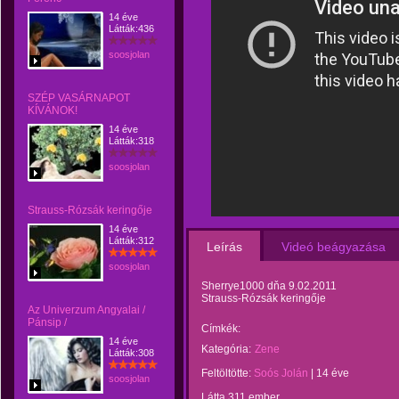
14 éve
Látták:436
soosjolan
SZÉP VASÁRNAPOT
KÍVÁNOK!
14 éve
Látták:318
soosjolan
Strauss-Rózsák keringője
14 éve
Látták:312
Leírás
Videó beágyazása
soosjolan
Sherrye1000 dňa 9.02.2011
Strauss-Rózsák keringője
Az Univerzum Angyalai /
Pánsip /
Címkék:
14 éve
Kategória:
Zene
Látták:308
Feltöltötte:
Soós Jolán
|
14 éve
soosjolan
Látta 311 ember.