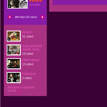
soosjolan
2/4
oldal (29 videó)
Advent...
31 videó
Saját készítésű
videók: Szív1
18 videó
Visser Ágnes
13 videó
Vízkereszt
2 videó
Böngéssz a galériák
között!