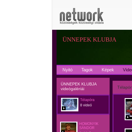
ÜNNEPEK KLUBJA
Nyitó
Tagok
Képek
Vide
ÜNNEPEK KLUBJA
Télapór
videógalériái
Télapóra
8 videó
HOMONYIK
SÁNDOR