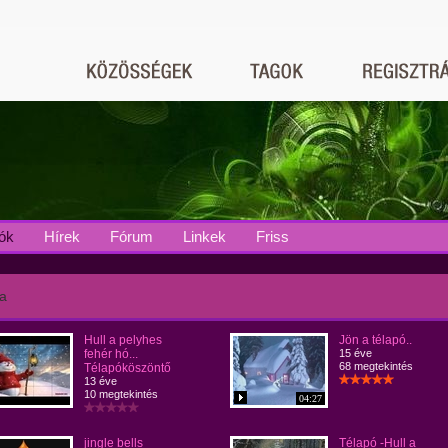
ók
Hírek
Fórum
Linkek
Friss
a
Hull a pelyhes
Jön a télapó..
fehér hó...
15 éve
68 megtekintés
Télapóköszöntő
13 éve
10 megtekintés
04:27
jingle bells
Télapó -Hull a