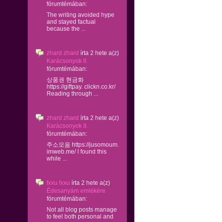
fórumtémában:
The writing avoided hype
and stayed factual
because the ...
zhard zhard
írta
2 hete
a(z)
Karácsonyok II.
fórumtémában:
상품권 현금화
https://giftpay. clickn.co.kr/
Reading through ...
zhard zhard
írta
2 hete
a(z)
Karácsonyok II.
fórumtémában:
주소모음 https://jusomoum.
imweb.me/ I found this
while ...
fxxu fxxu
írta
2 hete
a(z)
Édesanyám emlékére
fórumtémában:
Not all blog posts manage
to feel both personal and