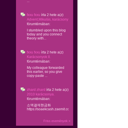
...
fxxu fxxu
írta
2 hete
a(z)
Advent,Mikulás, karácsony
fórumtémában:
I stumbled upon this blog
today and you connect
theory with...
fxxu fxxu
írta
2 hete
a(z)
Karácsonyok II.
fórumtémában:
My colleague forwarded
this earlier, so you give
copy-paste ...
zhard zhard
írta
2 hete
a(z)
2010 karácsonya.
fórumtémában:
소액결제현금화
https://soaekcash.zaemit.com/...
Friss események »