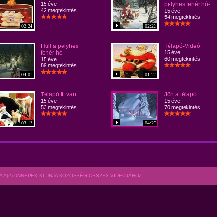
15 éve
pelyhes fehér hó-
42 megtekintés
15 éve
54 megtekintés
02:24
02:22
Hull a pelyhes
Télapó-Videó
fehér hó
15 éve
60 megtekintés
15 éve
89 megtekintés
04:01
01:27
Télapó itt van
Jön a télapó..
15 éve
15 éve
53 megtekintés
70 megtekintés
03:12
04:27
A A(Z) ÜNNEPEK KLUBJA KÖZÖSSÉG ÖSSZES VIDEÓJÁHOZ