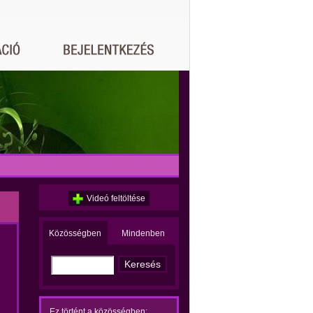
Videó feltöltése
Közösségben
Mindenben
Ez történt a közösségben: