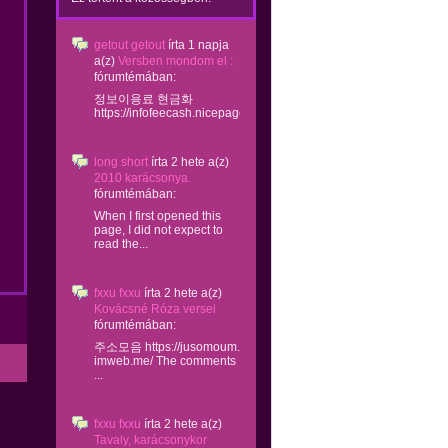
getout getout
írta
1 napja
a(z)
Versben mondom el :
fórumtémában:
정보이용료 현금화
https://infofeecash.nicepage...
long short
írta
2 hete
a(z)
2010 karácsonya.
fórumtémában:
When I first opened this
page, I did not expect to
read the...
fxxu fxxu
írta
2 hete
a(z)
Kovácsné Róza versei
fórumtémában:
주소모음 https://jusomoum.
imweb.me/ The comments
...
fxxu fxxu
írta
2 hete
a(z)
Tavaly, karácsonykor