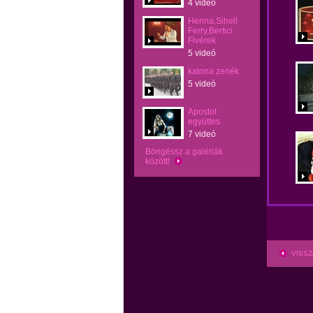
4 videó
Henna,Sihell
Ferry,Bertici
Fivérek
5 videó
katona zenék
5 videó
Apostol
együttes
7 videó
Böngéssz a galériák
között!
VISSZ