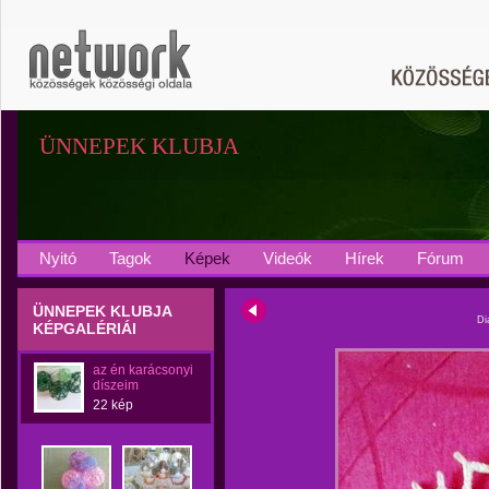
ÜNNEPEK KLUBJA
Nyitó
Tagok
Képek
Videók
Hírek
Fórum
ÜNNEPEK KLUBJA
Di
KÉPGALÉRIÁI
az én karácsonyi
díszeim
22 kép