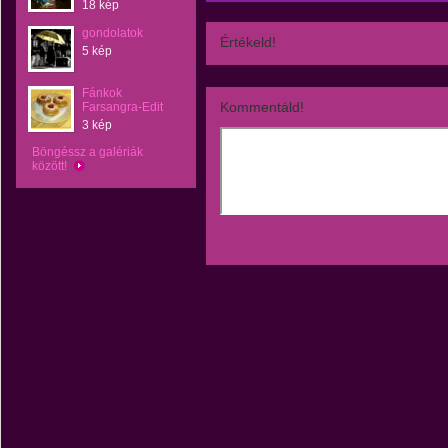
18 kép
gondolatok
Értékeld!
5 kép
Fánkok
Kommentáld!
Farsangra-Edit
3 kép
Böngéssz a galériák
között!