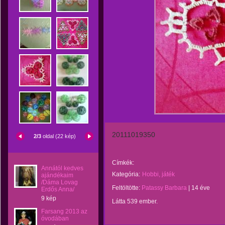
20111019350
2/3
oldal (22 kép)
Címkék:
Annától kedves
Kategória:
Hobbi, játék
ajándékaim
/Dáma Lovag
Feltöltötte:
Patassy Barbara
|
14 éve
Erdős Anna/
9 kép
Látta 539 ember.
Farsang 2013 az
óvodában