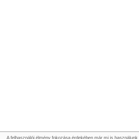
A felhasználói élmény fokozása érdekében már mi is használunk 