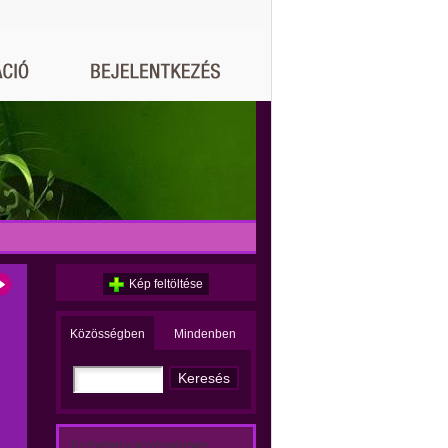
Kép feltöltése
Közösségben
Mindenben
Ez történt a közösségben: