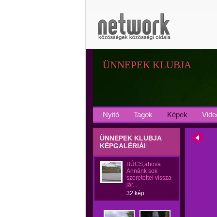
ÜNNEPEK KLUBJA
Nyitó
Tagok
Képek
Vide
ÜNNEPEK KLUBJA
KÉPGALÉRIÁI
BÚCS,ahova
Annánk sok
szeretettel vissza
jár...
32 kép