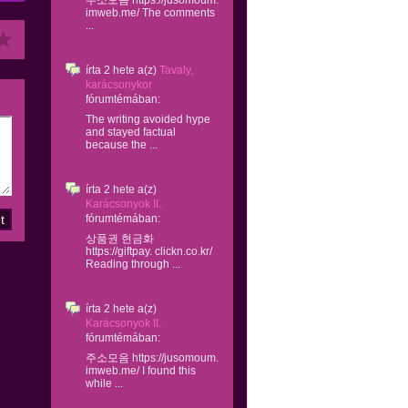
주소모음 https://jusomoum.
imweb.me/ The comments
...
írta
2 hete
a(z)
Tavaly,
karácsonykor
fórumtémában:
The writing avoided hype
and stayed factual
because the ...
írta
2 hete
a(z)
Karácsonyok II.
fórumtémában:
상품권 현금화
https://giftpay. clickn.co.kr/
Reading through ...
írta
2 hete
a(z)
Karácsonyok II.
fórumtémában:
주소모음 https://jusomoum.
imweb.me/ I found this
while ...