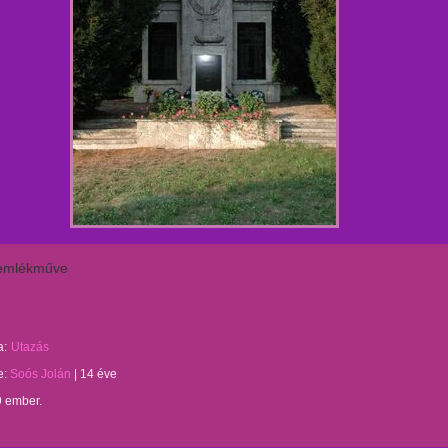
emlékműve
a:
Utazás
te:
Soós Jolán
|
14 éve
9 ember.