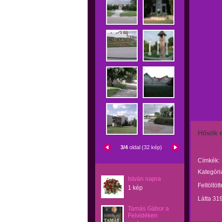
Hősök 
3/4
oldal (32 kép)
Címkék:
Kategóri
István napra
Feltöltöt
1 kép
Látta 31
Tamás Gábor a
Felvidéken