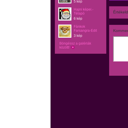
5 kép
Hajni képei.-
Értékeld
Télapó
6 kép
Fánkok
Kommen
Farsangra-Edit
3 kép
Böngéssz a galériák
között!