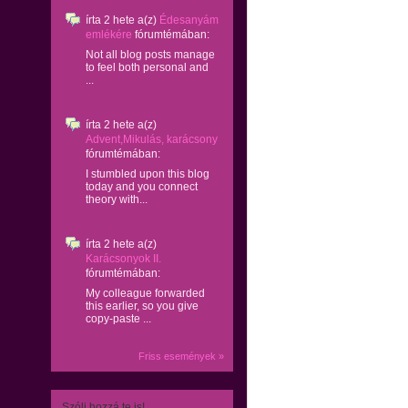
írta
2 hete
a(z)
Édesanyám
emlékére
fórumtémában:
Not all blog posts manage
to feel both personal and
...
írta
2 hete
a(z)
Advent,Mikulás, karácsony
fórumtémában:
I stumbled upon this blog
today and you connect
theory with...
írta
2 hete
a(z)
Karácsonyok II.
fórumtémában:
My colleague forwarded
this earlier, so you give
copy-paste ...
Friss események »
Szólj hozzá te is!