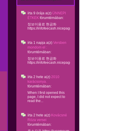
írta
9 órája
a(z)
ÜNNEPI
ÉTKEK
fórumtémában:
정보이용료 현금화
https://infofeecash.nicepage...
írta
1 napja
a(z)
Versben
mondom el :
fórumtémában:
정보이용료 현금화
https://infofeecash.nicepage...
írta
2 hete
a(z)
2010
karácsonya.
fórumtémában:
When I first opened this
page, I did not expect to
read the...
írta
2 hete
a(z)
Kovácsné
Róza versei
fórumtémában: