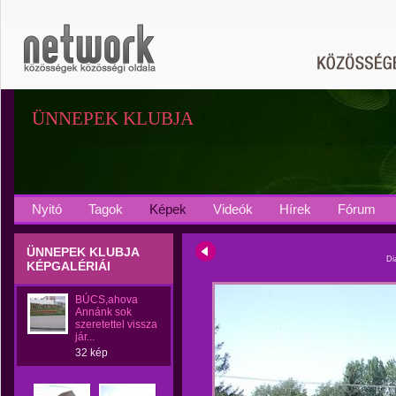
ÜNNEPEK KLUBJA
Nyitó
Tagok
Képek
Videók
Hírek
Fórum
ÜNNEPEK KLUBJA
Di
KÉPGALÉRIÁI
BÚCS,ahova
Annánk sok
szeretettel vissza
jár...
32 kép