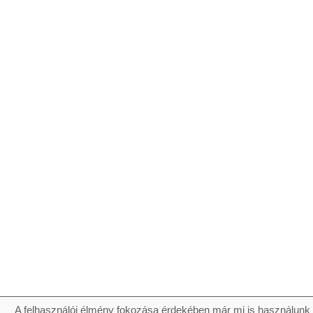
A felhasználói élmény fokozása érdekében már mi is használunk 