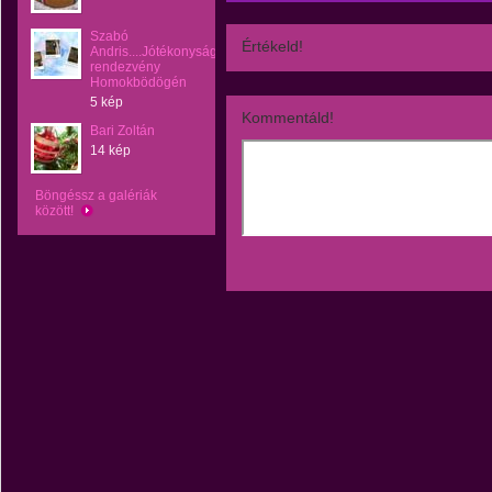
Szabó
Értékeld!
Andris....Jótékonysági
rendezvény
Homokbödögén
5 kép
Kommentáld!
Bari Zoltán
14 kép
Böngéssz a galériák
között!