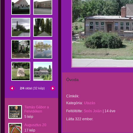
Óvoda
2/4
oldal (32 kép)
Címkék:
Kategória:
Utazás
Tamás Gábor a
Feltöltötte:
Soós Jolán
|
14 éve
Felvidéken
5 kép
Látta 322 ember.
Augusztus 20
17 kép